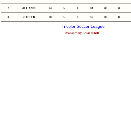
7
ALLIANCE
14
1
3
10
12
35
8
CABEEN
13
1
1
11
13
45
Tricolor Soccer League
Developed by BellandShell