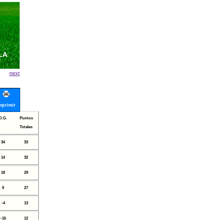
LA
next
mprimir
D.G.
Puntos
Totales
34
33
14
32
18
29
9
27
-4
13
-16
12