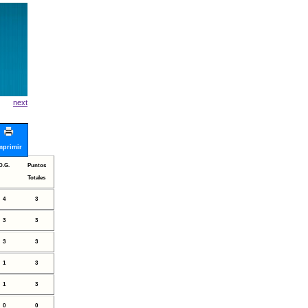
A
next
mprimir
D.G.
Puntos
Totales
4
3
3
3
3
3
1
3
1
3
0
0