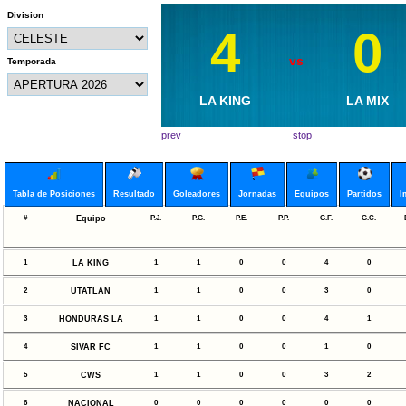
Division
4
1
0
4
vs
vs
Temporada
MALETAS CF
LA KING
HONDURAS L
LA MIX
prev
stop
Tabla de Posiciones
Resultado
Goleadores
Jornadas
Equipos
Partidos
I
#
Equipo
P.J.
P.G.
P.E.
P.P.
G.F.
G.C.
1
LA KING
1
1
0
0
4
0
2
UTATLAN
1
1
0
0
3
0
3
HONDURAS LA
1
1
0
0
4
1
4
SIVAR FC
1
1
0
0
1
0
5
CWS
1
1
0
0
3
2
6
NACIONAL
0
0
0
0
0
0