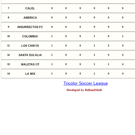
7
CALEL
0
0
0
0
0
0
8
AMERICA
0
0
0
0
0
0
9
INSURRECTOS FC
0
0
0
0
0
0
10
COLOMBIA
1
0
0
1
0
1
11
LOS CHIKYS
1
0
0
1
2
3
12
SANTA EULALIA
1
0
0
1
0
3
13
MALETAS CF
1
0
0
1
1
4
14
LA MIX
1
0
0
1
0
4
Tricolor Soccer League
Developed by BellandShell