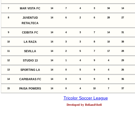
7
MAR VISTA FC
14
7
4
3
34
14
8
JUVENTUD
14
6
2
6
28
27
RETALTECA
9
CEIBITA FC
14
4
3
7
14
31
10
LA RAZA
14
3
3
8
10
38
11
SEVILLA
14
2
5
7
17
28
12
STUDIO 13
14
1
4
9
4
29
13
SPORTING LA
14
0
5
9
4
26
14
CAPIBARAS FC
14
0
5
9
9
36
15
PAISA POWERS
14
0
4
10
7
37
Tricolor Soccer League
Developed by BellandShell