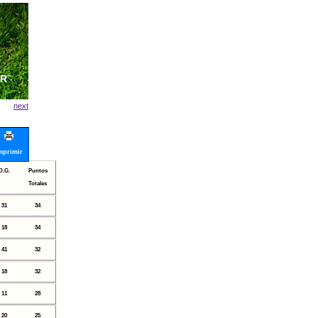
IVO
JR
next
mprimir
D.G.
Puntos
Totales
31
34
18
34
41
32
18
32
11
28
20
25