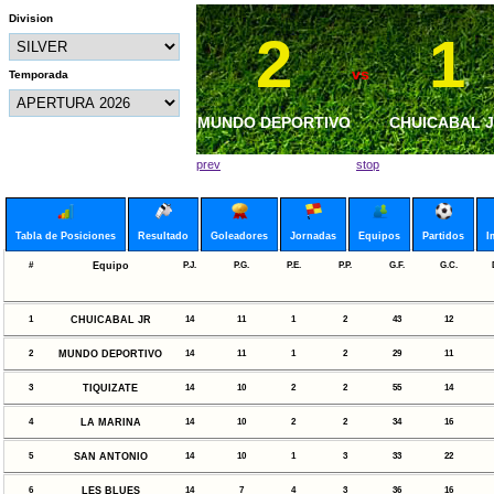
Division
2
0
1
1
vs
vs
Temporada
MUNDO DEPORTIVO
MAR VISTA FC
MUNDO DEPORT
CHUICABAL 
prev
stop
Tabla de Posiciones
Resultado
Goleadores
Jornadas
Equipos
Partidos
I
#
Equipo
P.J.
P.G.
P.E.
P.P.
G.F.
G.C.
1
CHUICABAL JR
14
11
1
2
43
12
2
MUNDO DEPORTIVO
14
11
1
2
29
11
3
TIQUIZATE
14
10
2
2
55
14
4
LA MARINA
14
10
2
2
34
16
5
SAN ANTONIO
14
10
1
3
33
22
6
LES BLUES
14
7
4
3
36
16