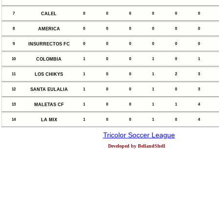
7
CALEL
0
0
0
0
0
0
8
AMERICA
0
0
0
0
0
0
9
INSURRECTOS FC
0
0
0
0
0
0
10
COLOMBIA
1
0
0
1
0
1
11
LOS CHIKYS
1
0
0
1
2
3
12
SANTA EULALIA
1
0
0
1
0
3
13
MALETAS CF
1
0
0
1
1
4
14
LA MIX
1
0
0
1
0
4
Tricolor Soccer League
Developed by BellandShell