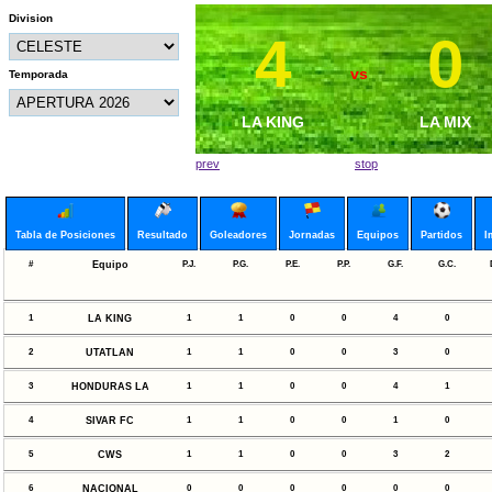
Division
4
1
0
4
vs
vs
Temporada
MALETAS CF
LA KING
HONDURAS L
LA MIX
prev
stop
Tabla de Posiciones
Resultado
Goleadores
Jornadas
Equipos
Partidos
I
#
Equipo
P.J.
P.G.
P.E.
P.P.
G.F.
G.C.
1
LA KING
1
1
0
0
4
0
2
UTATLAN
1
1
0
0
3
0
3
HONDURAS LA
1
1
0
0
4
1
4
SIVAR FC
1
1
0
0
1
0
5
CWS
1
1
0
0
3
2
6
NACIONAL
0
0
0
0
0
0