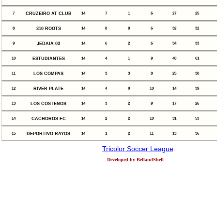
7
CRUZEIRO AT CLUB
14
7
1
6
27
25
8
310 ROOTS
14
8
0
6
32
32
9
JEDAIA 03
14
6
2
6
34
33
10
ESTUDIANTES
14
4
1
9
40
61
11
LOS COMPAS
14
3
3
8
25
38
12
RIVER PLATE
14
4
0
10
14
39
13
LOS COSTENOS
14
3
2
9
17
26
14
CACHOROS FC
14
2
2
10
31
53
15
DEPORTIVO RAYOS
14
1
2
11
13
36
Tricolor Soccer League
Developed by BellandShell