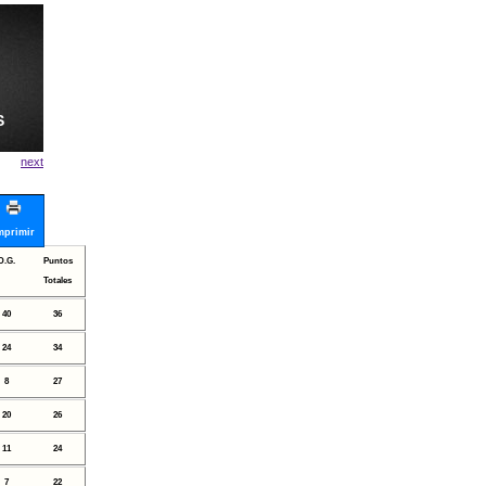
S
next
mprimir
D.G.
Puntos
Totales
40
36
24
34
8
27
20
26
11
24
7
22