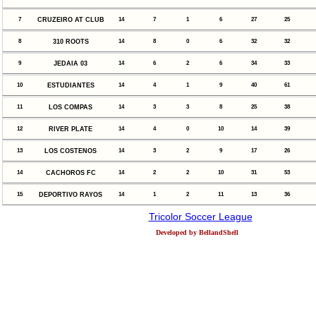
7
CRUZEIRO AT CLUB
14
7
1
6
27
25
8
310 ROOTS
14
8
0
6
32
32
9
JEDAIA 03
14
6
2
6
34
33
10
ESTUDIANTES
14
4
1
9
40
61
11
LOS COMPAS
14
3
3
8
25
38
12
RIVER PLATE
14
4
0
10
14
39
13
LOS COSTENOS
14
3
2
9
17
26
14
CACHOROS FC
14
2
2
10
31
53
15
DEPORTIVO RAYOS
14
1
2
11
13
36
Tricolor Soccer League
Developed by BellandShell