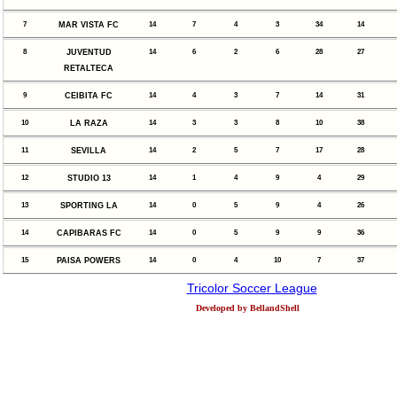
7
MAR VISTA FC
14
7
4
3
34
14
8
JUVENTUD
14
6
2
6
28
27
RETALTECA
9
CEIBITA FC
14
4
3
7
14
31
10
LA RAZA
14
3
3
8
10
38
11
SEVILLA
14
2
5
7
17
28
12
STUDIO 13
14
1
4
9
4
29
13
SPORTING LA
14
0
5
9
4
26
14
CAPIBARAS FC
14
0
5
9
9
36
15
PAISA POWERS
14
0
4
10
7
37
Tricolor Soccer League
Developed by BellandShell