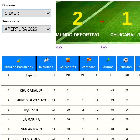
Division
2
0
1
1
vs
vs
Temporada
MUNDO DEPORTIVO
MAR VISTA FC
MUNDO DEPORT
CHUICABAL 
prev
stop
Tabla de Posiciones
Resultado
Goleadores
Jornadas
Equipos
Partidos
I
#
Equipo
P.J.
P.G.
P.E.
P.P.
G.F.
G.C.
1
CHUICABAL JR
14
11
1
2
43
12
2
MUNDO DEPORTIVO
14
11
1
2
29
11
3
TIQUIZATE
14
10
2
2
55
14
4
LA MARINA
14
10
2
2
34
16
5
SAN ANTONIO
14
10
1
3
33
22
6
LES BLUES
14
7
4
3
36
16