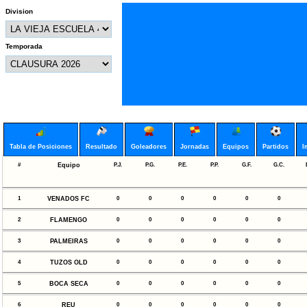
Division
Temporada
Tabla de Posiciones
Resultado
Goleadores
Jornadas
Equipos
Partidos
I
#
Equipo
P.J.
P.G.
P.E.
P.P.
G.F.
G.C.
1
VENADOS FC
0
0
0
0
0
0
2
FLAMENGO
0
0
0
0
0
0
3
PALMEIRAS
0
0
0
0
0
0
4
TUZOS OLD
0
0
0
0
0
0
5
BOCA SECA
0
0
0
0
0
0
6
REU
0
0
0
0
0
0