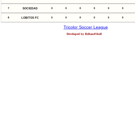
7
SOCIEDAD
0
0
0
0
0
0
8
LOBITOS FC
0
0
0
0
0
0
Tricolor Soccer League
Developed by BellandShell