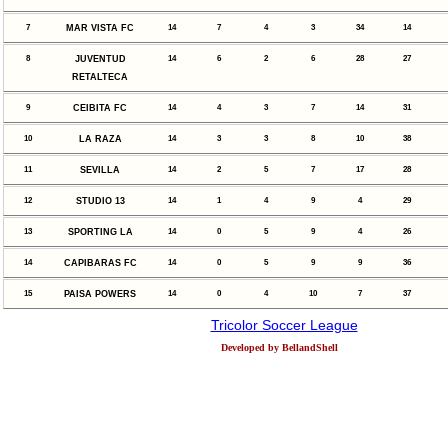
7
MAR VISTA FC
14
7
4
3
34
14
8
JUVENTUD
14
6
2
6
28
27
RETALTECA
9
CEIBITA FC
14
4
3
7
14
31
10
LA RAZA
14
3
3
8
10
38
11
SEVILLA
14
2
5
7
17
28
12
STUDIO 13
14
1
4
9
4
29
13
SPORTING LA
14
0
5
9
4
26
14
CAPIBARAS FC
14
0
5
9
9
36
15
PAISA POWERS
14
0
4
10
7
37
Tricolor Soccer League
Developed by BellandShell