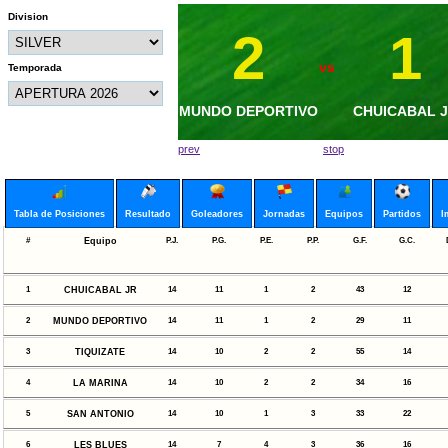
Division
2
0
1
1
vs
vs
Temporada
MUNDO DEPORTIVO
MAR VISTA FC
MUNDO DEPORT
CHUICABAL 
prev
stop
Tabla de Posiciones
Resultado
Goleadores
Jornadas
Equipos
Partidos
I
#
Equipo
P.J.
P.G.
P.E.
P.P.
G.F.
G.C.
1
CHUICABAL JR
14
11
1
2
43
12
2
MUNDO DEPORTIVO
14
11
1
2
29
11
3
TIQUIZATE
14
10
2
2
55
14
4
LA MARINA
14
10
2
2
34
16
5
SAN ANTONIO
14
10
1
3
33
22
6
LES BLUES
14
7
4
3
36
16