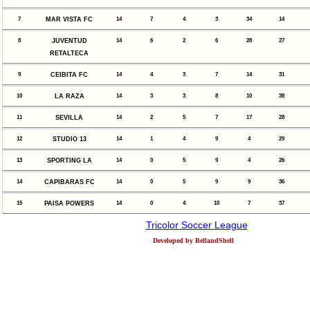
7
MAR VISTA FC
14
7
4
3
34
14
8
JUVENTUD
14
6
2
6
28
27
RETALTECA
9
CEIBITA FC
14
4
3
7
14
31
10
LA RAZA
14
3
3
8
10
38
11
SEVILLA
14
2
5
7
17
28
12
STUDIO 13
14
1
4
9
4
29
13
SPORTING LA
14
0
5
9
4
26
14
CAPIBARAS FC
14
0
5
9
9
36
15
PAISA POWERS
14
0
4
10
7
37
Tricolor Soccer League
Developed by BellandShell