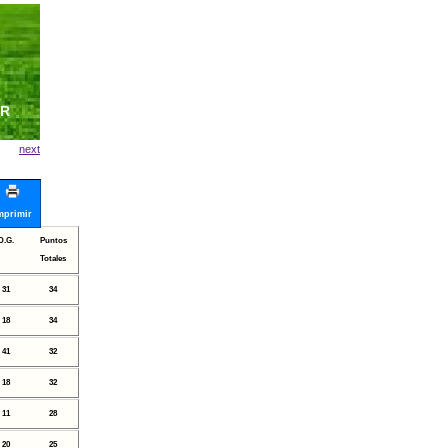
IVO
JR
next
mprimir
D.G.
Puntos
Totales
31
34
18
34
41
32
18
32
11
28
20
25