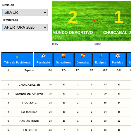
Division
2
0
1
1
vs
vs
Temporada
MUNDO DEPORTIVO
MAR VISTA FC
MUNDO DEPORT
CHUICABAL 
prev
stop
Tabla de Posiciones
Resultado
Goleadores
Jornadas
Equipos
Partidos
I
#
Equipo
P.J.
P.G.
P.E.
P.P.
G.F.
G.C.
1
CHUICABAL JR
14
11
1
2
43
12
2
MUNDO DEPORTIVO
14
11
1
2
29
11
3
TIQUIZATE
14
10
2
2
55
14
4
LA MARINA
14
10
2
2
34
16
5
SAN ANTONIO
14
10
1
3
33
22
6
LES BLUES
14
7
4
3
36
16