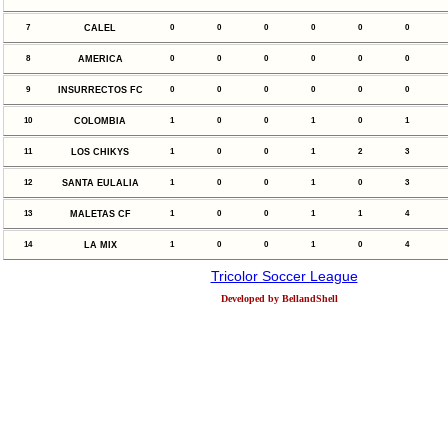
7
CALEL
0
0
0
0
0
0
8
AMERICA
0
0
0
0
0
0
9
INSURRECTOS FC
0
0
0
0
0
0
10
COLOMBIA
1
0
0
1
0
1
11
LOS CHIKYS
1
0
0
1
2
3
12
SANTA EULALIA
1
0
0
1
0
3
13
MALETAS CF
1
0
0
1
1
4
14
LA MIX
1
0
0
1
0
4
Tricolor Soccer League
Developed by BellandShell