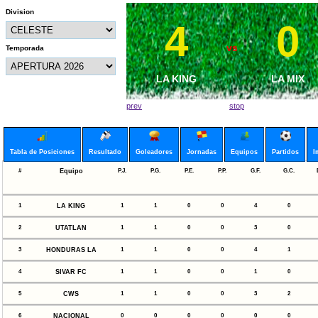
Division
4
1
0
4
vs
vs
Temporada
MALETAS CF
LA KING
HONDURAS L
LA MIX
prev
stop
Tabla de Posiciones
Resultado
Goleadores
Jornadas
Equipos
Partidos
I
#
Equipo
P.J.
P.G.
P.E.
P.P.
G.F.
G.C.
1
LA KING
1
1
0
0
4
0
2
UTATLAN
1
1
0
0
3
0
3
HONDURAS LA
1
1
0
0
4
1
4
SIVAR FC
1
1
0
0
1
0
5
CWS
1
1
0
0
3
2
6
NACIONAL
0
0
0
0
0
0