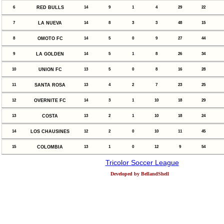
6
RED BULLS
14
9
1
4
29
22
7
LA NUEVA
14
8
3
3
48
15
8
OMOTO FC
14
5
0
9
27
44
9
LA GOLDEN
14
5
1
8
26
34
10
UNION FC
13
5
0
8
16
28
11
SANTA ROSA
13
4
2
7
23
25
12
OVERNITE FC
14
3
1
10
18
29
13
COSTA
13
2
1
10
18
24
14
LOS CHAUSINES
12
2
0
10
11
45
15
COLOMBIA
13
1
0
12
9
54
Tricolor Soccer League
Developed by BellandShell