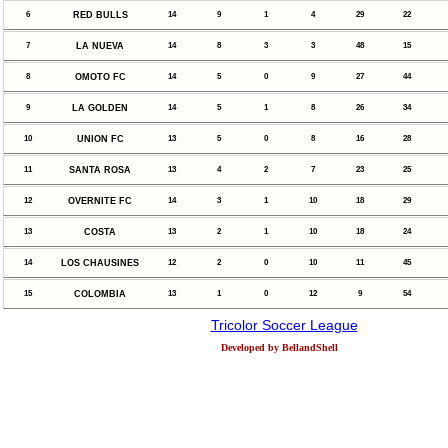
6
RED BULLS
14
9
1
4
29
22
7
LA NUEVA
14
8
3
3
48
15
8
OMOTO FC
14
5
0
9
27
44
9
LA GOLDEN
14
5
1
8
26
34
10
UNION FC
13
5
0
8
16
28
11
SANTA ROSA
13
4
2
7
23
25
12
OVERNITE FC
14
3
1
10
18
29
13
COSTA
13
2
1
10
18
24
14
LOS CHAUSINES
12
2
0
10
11
45
15
COLOMBIA
13
1
0
12
9
54
Tricolor Soccer League
Developed by BellandShell