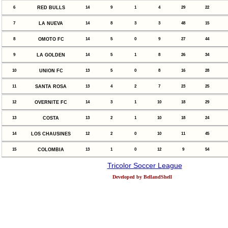
6
RED BULLS
14
9
1
4
29
22
7
LA NUEVA
14
8
3
3
48
15
8
OMOTO FC
14
5
0
9
27
44
9
LA GOLDEN
14
5
1
8
26
34
10
UNION FC
13
5
0
8
16
28
11
SANTA ROSA
13
4
2
7
23
25
12
OVERNITE FC
14
3
1
10
18
29
13
COSTA
13
2
1
10
18
24
14
LOS CHAUSINES
12
2
0
10
11
45
15
COLOMBIA
13
1
0
12
9
54
Tricolor Soccer League
Developed by BellandShell