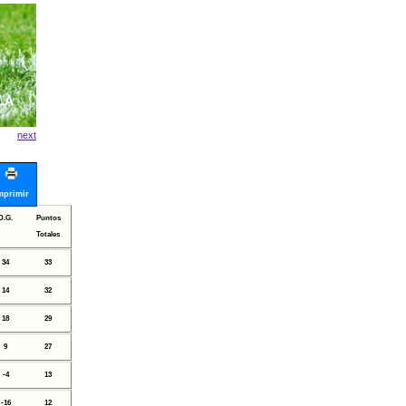
LA
next
mprimir
D.G.
Puntos
Totales
34
33
14
32
18
29
9
27
-4
13
-16
12