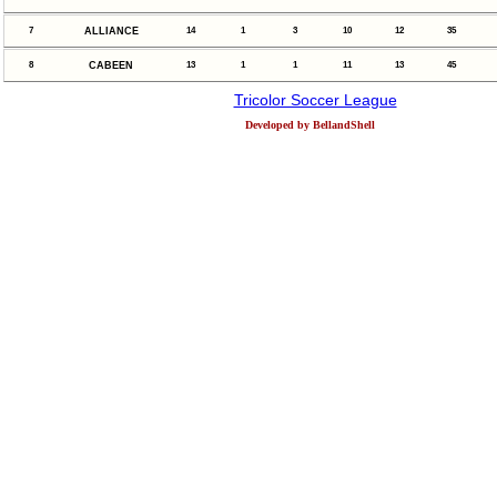
7
ALLIANCE
14
1
3
10
12
35
8
CABEEN
13
1
1
11
13
45
Tricolor Soccer League
Developed by BellandShell