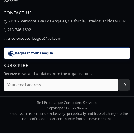
Website
CONTACT US
5314 S. Vermont Ave Los Ángeles, California, Estados Unidos 90037
213-746-1692
tricolorsoccerleague@aol.com
Request Your League
SUBSCRIBE
Receive news and updates from the organization.
Bell Pro League Computers Services
Copyright : TX 8-628-762
The software is licensed exclusively, perpetually and free of charge to the
nonprofit to support community football development.