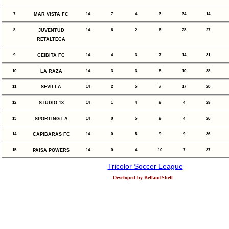
7
MAR VISTA FC
14
7
4
3
34
14
8
JUVENTUD
14
6
2
6
28
27
RETALTECA
9
CEIBITA FC
14
4
3
7
14
31
10
LA RAZA
14
3
3
8
10
38
11
SEVILLA
14
2
5
7
17
28
12
STUDIO 13
14
1
4
9
4
29
13
SPORTING LA
14
0
5
9
4
26
14
CAPIBARAS FC
14
0
5
9
9
36
15
PAISA POWERS
14
0
4
10
7
37
Tricolor Soccer League
Developed by BellandShell