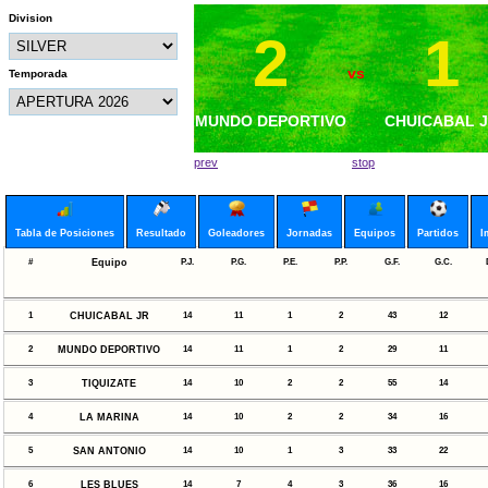
Division
2
0
1
1
vs
vs
Temporada
MUNDO DEPORTIVO
MAR VISTA FC
MUNDO DEPORT
CHUICABAL 
prev
stop
Tabla de Posiciones
Resultado
Goleadores
Jornadas
Equipos
Partidos
I
#
Equipo
P.J.
P.G.
P.E.
P.P.
G.F.
G.C.
1
CHUICABAL JR
14
11
1
2
43
12
2
MUNDO DEPORTIVO
14
11
1
2
29
11
3
TIQUIZATE
14
10
2
2
55
14
4
LA MARINA
14
10
2
2
34
16
5
SAN ANTONIO
14
10
1
3
33
22
6
LES BLUES
14
7
4
3
36
16