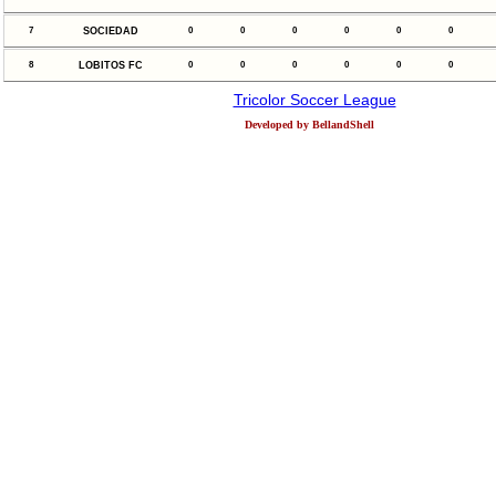
7
SOCIEDAD
0
0
0
0
0
0
8
LOBITOS FC
0
0
0
0
0
0
Tricolor Soccer League
Developed by BellandShell