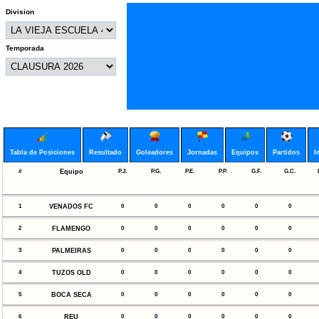
Division
Temporada
Tabla de Posiciones
Resultado
Goleadores
Jornadas
Equipos
Partidos
I
#
Equipo
P.J.
P.G.
P.E.
P.P.
G.F.
G.C.
1
VENADOS FC
0
0
0
0
0
0
2
FLAMENGO
0
0
0
0
0
0
3
PALMEIRAS
0
0
0
0
0
0
4
TUZOS OLD
0
0
0
0
0
0
5
BOCA SECA
0
0
0
0
0
0
6
REU
0
0
0
0
0
0