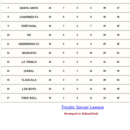
7
SANTA ANITA
16
7
3
6
39
27
8
CHAPINES FC
16
8
0
8
35
45
9
PORTUGAL
16
7
2
7
44
30
10
PU
16
6
2
8
32
42
11
HIERBEROS FC
15
6
0
9
29
30
12
IRAPUATO
15
5
0
10
23
61
13
LA TRINCA
15
4
2
9
41
61
14
IZABAL
16
3
1
12
28
45
15
TLAXCALA
15
3
0
12
28
62
16
LOS BOYS
15
2
2
11
32
49
17
TOKE ROLL
15
1
3
11
14
29
Tricolor Soccer League
Developed by BellandShell