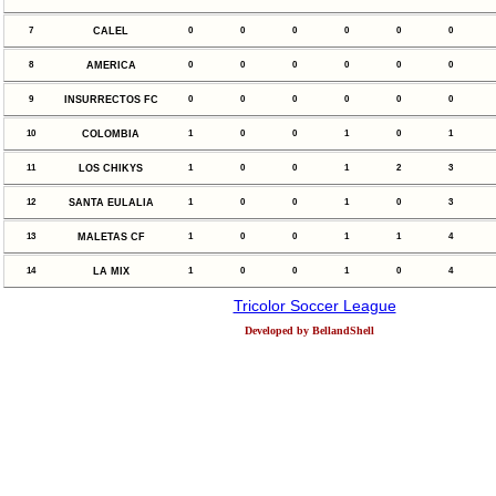
7
CALEL
0
0
0
0
0
0
8
AMERICA
0
0
0
0
0
0
9
INSURRECTOS FC
0
0
0
0
0
0
10
COLOMBIA
1
0
0
1
0
1
11
LOS CHIKYS
1
0
0
1
2
3
12
SANTA EULALIA
1
0
0
1
0
3
13
MALETAS CF
1
0
0
1
1
4
14
LA MIX
1
0
0
1
0
4
Tricolor Soccer League
Developed by BellandShell