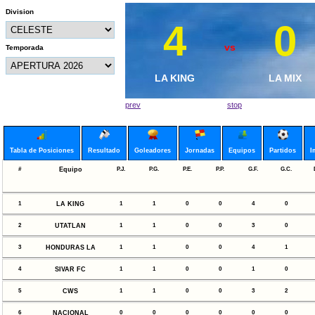
Division
4
1
0
4
vs
vs
Temporada
MALETAS CF
LA KING
HONDURAS L
LA MIX
prev
stop
Tabla de Posiciones
Resultado
Goleadores
Jornadas
Equipos
Partidos
I
#
Equipo
P.J.
P.G.
P.E.
P.P.
G.F.
G.C.
1
LA KING
1
1
0
0
4
0
2
UTATLAN
1
1
0
0
3
0
3
HONDURAS LA
1
1
0
0
4
1
4
SIVAR FC
1
1
0
0
1
0
5
CWS
1
1
0
0
3
2
6
NACIONAL
0
0
0
0
0
0