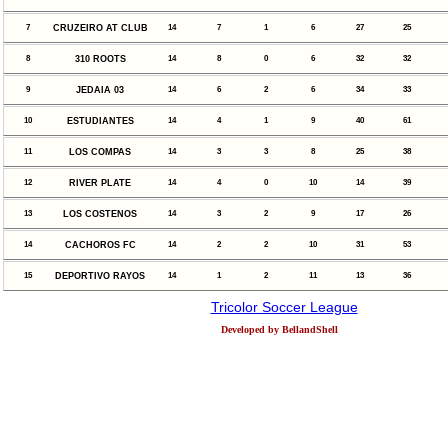
7
CRUZEIRO AT CLUB
14
7
1
6
27
25
8
310 ROOTS
14
8
0
6
32
32
9
JEDAIA 03
14
6
2
6
34
33
10
ESTUDIANTES
14
4
1
9
40
61
11
LOS COMPAS
14
3
3
8
25
38
12
RIVER PLATE
14
4
0
10
14
39
13
LOS COSTENOS
14
3
2
9
17
26
14
CACHOROS FC
14
2
2
10
31
53
15
DEPORTIVO RAYOS
14
1
2
11
13
36
Tricolor Soccer League
Developed by BellandShell